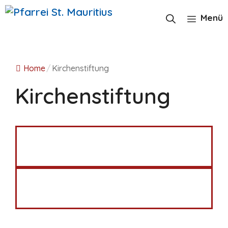
Zum
Inhalt
Menü
springen
Home
/
Kirchenstiftung
Kirchenstiftung