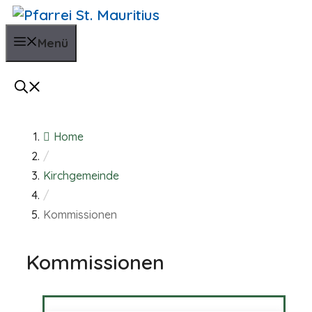
Zum
Inhalt
Menü
springen
Home
/
Kirchgemeinde
/
Kommissionen
Kommissionen