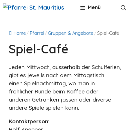
Zum
Menü
Inhalt
springen
Home
/
Pfarrei
/
Gruppen & Angebote
/
Spiel-Café
Spiel-Café
Jeden Mittwoch, ausserhalb der Schulferien,
gibt es jeweils nach dem Mittagstisch
einen Spielnachmittag, wo man in
fröhlicher Runde beim Kaffee oder
anderen Getränken jassen oder diverse
andere Spiele spielen kann.
Kontaktperson:
Rolf Knepper