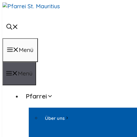
Zum
Inhalt
springen
Menü
Menü
Pfarrei
Über uns