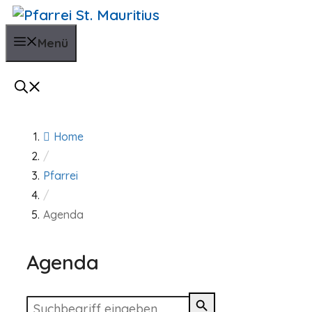
Zum
Inhalt
Menü
springen
Home
/
Pfarrei
/
Agenda
Agenda