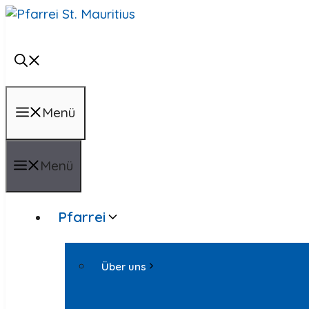
Zum
Inhalt
springen
Menü
Menü
Pfarrei
Über uns