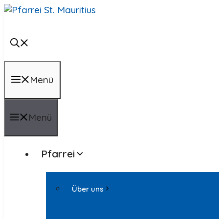
Zum
Inhalt
springen
Menü
Menü
Pfarrei
Über uns