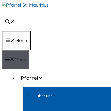
Zum
Inhalt
springen
Menü
Menü
Pfarrei
Über uns