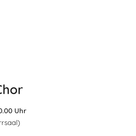
Chor
0.00 Uhr
rrsaal)