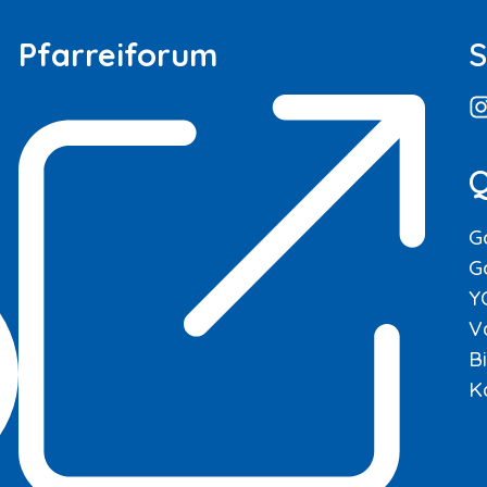
Pfarreiforum
S
Q
G
G
Y
V
B
K